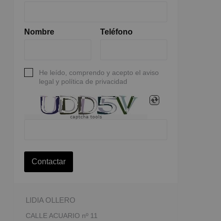
Nombre
Teléfono
He leído, comprendo y acepto el aviso
legal y política de privacidad
captcha tools
Contactar
LIDIA OLLERO
CALLE ACUARIO nº 11