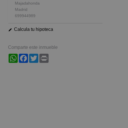
Majadahonda
Madrid
699944989
Calcula tu hipoteca
Comparte este inmueble
WhatsApp
Facebook
Twitter
Print