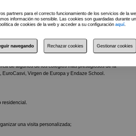
os partners para el correcto funcionamiento de los servicios de la w
na de El Pastel, una zona tranquila rodeada de naturaleza,
amos información no sensible. Las cookies son guardadas durante u
gios, comercios y con acceso directo a la carretera M-513.
política de cookies de la web y acceder a su configuración
aquí
.
drid y próxima al Tren Ligero, que conecta cómodamente con
en la zona.
seguir navegando
Rechazar cookies
Gestionar cookies
rca de algunos de los colegios más prestigiosos de la
, EuroCasvi, Virgen de Europa y Endaze School.
 residencial.
ganizar una visita personalizada;