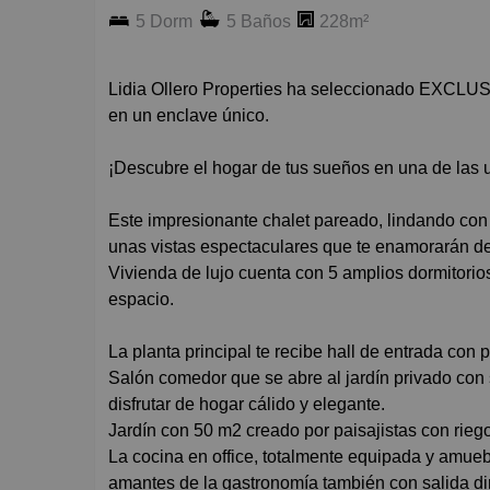
5 Dorm
5 Baños
228m²
Lidia Ollero Properties ha seleccionado EXCLUSIVA vivienda prácticamente a estrenar y con grandes mejoras
en un enclave único.
¡Descubre el hogar de tus sueños en una de las 
Este impresionante chalet pareado, lindando con
unas vistas espectaculares que te enamorarán d
Vivienda de lujo cuenta con 5 amplios dormitorio
espacio.
La planta principal te recibe hall de entrada con 
Salón comedor que se abre al jardín privado con 
disfrutar de hogar cálido y elegante.
Jardín con 50 m2 creado por paisajistas con rie
La cocina en office, totalmente equipada y amue
amantes de la gastronomía también con salida dire