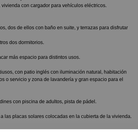
a vivienda con cargador para vehículos eléctricos.
os, dos de ellos con baño en suite, y terrazas para disfrutar
tros dos dormitorios.
sacar más espacio para distintos usos.
usos, con patio inglés con iluminación natural, habitación
os o servicio y zona de lavandería y gran espacio para el
ines con piscina de adultos, pista de pádel.
 a las placas solares colocadas en la cubierta de la vivienda.