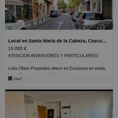
Pequeños
Grandes
Local en Santa María de la Cabeza, Casco Antiguo
15.000 €
ATENCION INVERSORES Y PARTICULARES!
Lidia Ollero Properties ofrece en Exclusiva en venta,
Local Comercial en el Mercado de
15m²
Majadahonda, un centro conocido por todos los
Majariegos desde hace muchos años.
Local que dispone de agua, aire acondicionado y
calefacción que distribuye el centro comercial.
Es un local diáfano y con gran escaparte hacia el