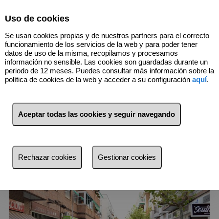
Select Language
▼
Uso de cookies
699944989
Se usan cookies propias y de nuestros partners para el correcto
funcionamiento de los servicios de la web y para poder tener
datos de uso de la misma, recopilamos y procesamos
información no sensible. Las cookies son guardadas durante un
periodo de 12 meses. Puedes consultar más información sobre la
política de cookies de la web y acceder a su configuración
aquí
.
25
Inmuebles
Majadahonda (Madrid)
Aceptar todas las cookies y seguir navegando
Lista
Mapa
Filtros
más reciente
Rechazar cookies
Gestionar cookies
más reciente
Menos reciente
Baratos
Caros