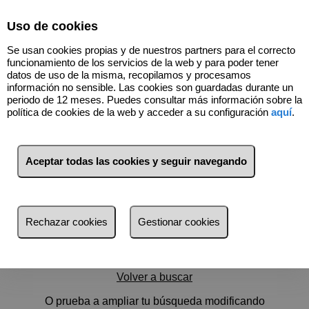
Select Language
▼
Uso de cookies
699944989
Se usan cookies propias y de nuestros partners para el correcto
funcionamiento de los servicios de la web y para poder tener
datos de uso de la misma, recopilamos y procesamos
información no sensible. Las cookies son guardadas durante un
periodo de 12 meses. Puedes consultar más información sobre la
política de cookies de la web y acceder a su configuración
aquí
.
Filtros
Aceptar todas las cookies y seguir navegando
más reciente
más reciente
Rechazar cookies
Gestionar cookies
Menos reciente
No hay nada por aquí :)
Baratos
Volver a buscar
Caros
O prueba a ampliar tu búsqueda modificando