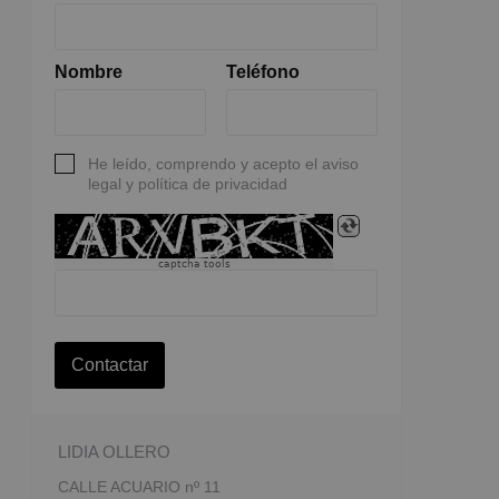
Nombre
Teléfono
He leído, comprendo y acepto el aviso
legal y política de privacidad
captcha tools
Contactar
LIDIA OLLERO
CALLE ACUARIO nº 11