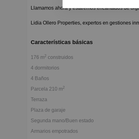
Llamamos ahora y estaremos encantados de organ
Lidia Ollero Properties, expertos en gestiones inm
Características básicas
2
176 m
construidos
4 dormitorios
4 Baños
2
Parcela 210 m
Terraza
Plaza de garaje
Segunda mano/Buen estado
Armarios empotrados