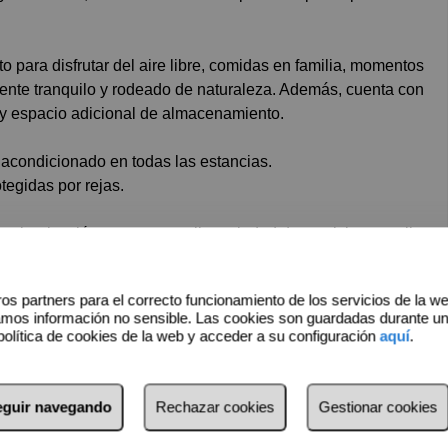
o para disfrutar del aire libre, comidas en familia, momentos
nte tranquilo y rodeado de naturaleza. Además, cuenta con
 y espacio adicional de almacenamiento.
 acondicionado en todas las estancias.
tegidas por rejas.
a urbanización con una amplia variedad de servicios: amplias
nis y pádel, piscinas e hípica, lo que convierte esta propiedad
 de un estilo de vida activo, familiar y saludable durante todo
os partners para el correcto funcionamiento de los servicios de la w
amos información no sensible. Las cookies son guardadas durante u
política de cookies de la web y acceder a su configuración
aquí
.
a zona natural consolidada, con excelentes prestaciones y un
enestar.
seguir navegando
Rechazar cookies
Gestionar cookies
esde el primer día!