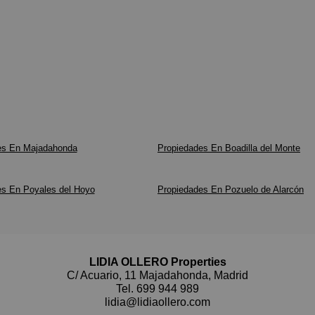
es En Majadahonda
Propiedades En Boadilla del Monte
es En Poyales del Hoyo
Propiedades En Pozuelo de Alarcón
LIDIA OLLERO Properties
C/ Acuario, 11 Majadahonda, Madrid
Tel.
699 944 989
lidia@lidiaollero.com