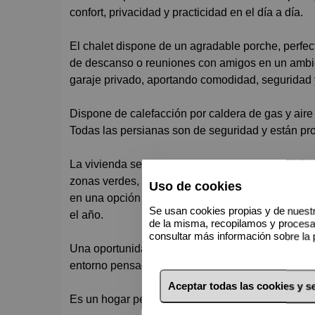
confort, privacidad y practicidad en el día a día.
El chalet dispone de un agradable porche, perfect
de descanso o reuniones con amigos en un ambie
garaje privado, aportando comodidad, seguridad
Dispone de calefacción por caldera de gas y aire
Todas las persianas son de seguridad y están pro
La vivienda se encuentra dentro de una exclusiv
zonas verdes, lago, cine, bares, spa, pistas de te
Uso de cookies
en una opción ideal para quienes desean disfrutar
Se usan cookies propias y de nuestr
el año.
de la misma, recopilamos y proces
consultar más información sobre la 
Una oportunidad única para vivir o invertir en un
entorno pensado para el descanso, el ocio y el bi
Aceptar todas las cookies y 
Es un hogar pensado para empezar a disfrutarlo d