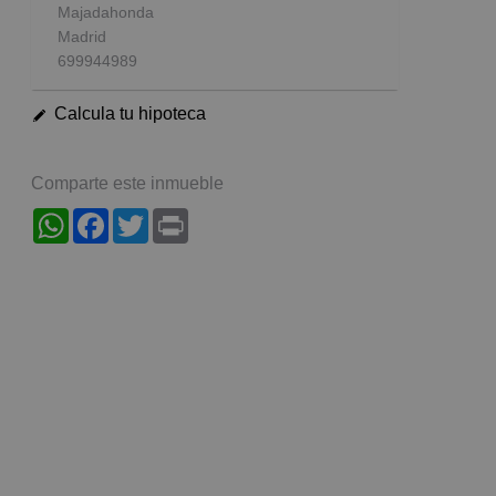
Majadahonda
Madrid
699944989
Calcula tu hipoteca
Comparte este inmueble
WhatsApp
Facebook
Twitter
Print